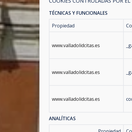
COOKIES CONTROLADAS POR EL
TÉCNICAS Y FUNCIONALES
Propiedad
Co
www.valladolidcitas.es
_g
www.valladolidcitas.es
_g
www.valladolidcitas.es
co
ANALÍTICAS
Propiedad
Co