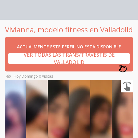
Vivianna, modelo fitness en Valladolid
ACTUALMENTE ESTE PERFIL NO ESTÁ DISPONIBLE
VER TODAS LAS TRANS/TRAVESTIS DE
VALLADOLID
Hoy
Domingo
0
Visitas