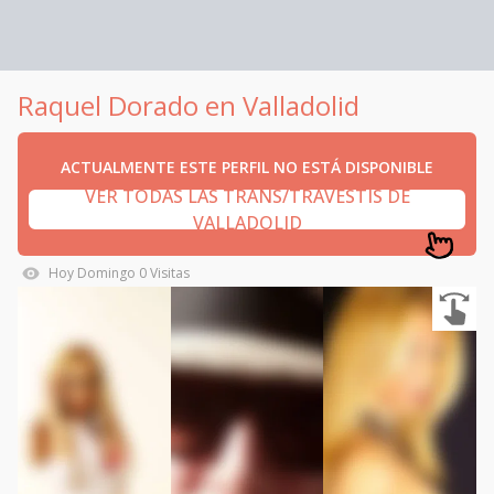
Raquel Dorado en Valladolid
ACTUALMENTE ESTE PERFIL NO ESTÁ DISPONIBLE
VER TODAS LAS TRANS/TRAVESTIS DE
VALLADOLID
Hoy
Domingo
0
Visitas