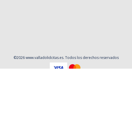
©
2026
www.valladolidcitas.es
. Todos los derechos reservados
Aviso Legal
Política de privacidad
Contacto
Cookies
Contratación
Política y Procedimientos de Quejas