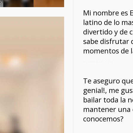
Mi nombre es E
latino de lo ma
divertido y de 
sabe disfrutar
momentos de la
Mi móvil: 614520794
Te aseguro qu
genial!, me gust
bailar toda la 
mantener una 
conocemos?