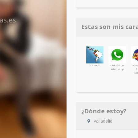
Estas son mis car
Latinos
Chicos con
Acti
Whatsapp
f
se
¿Dónde estoy?
Valladolid