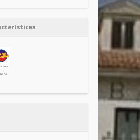
acterísticas
vidades
in de
mana