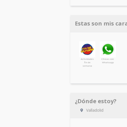
Estas son mis car
Actividades
Chicas con
fin de
Whatsapp
semana
¿Dónde estoy?
Valladolid