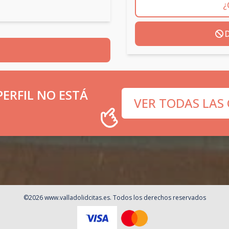
¿
D
ERFIL NO ESTÁ
VER TODAS LAS
©
2026
www.valladolidcitas.es
. Todos los derechos reservados