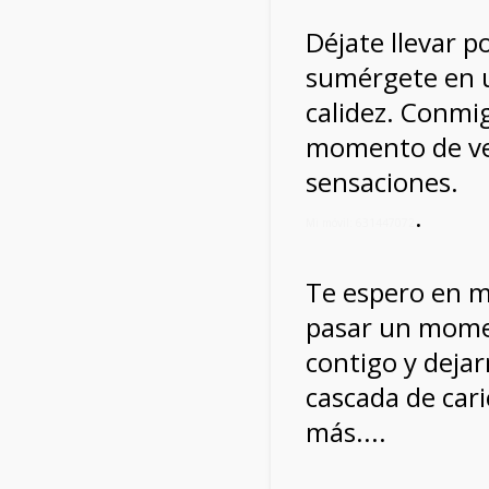
Déjate llevar 
sumérgete en
calidez. Conmi
momento de ver
sensaciones.
.
Mi móvil: 631447072
Te espero en m
pasar un mome
contigo y deja
cascada de car
más....