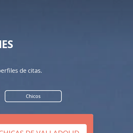
S 

rfiles de citas.
Chicos
 CHICAS DE VALLADOLID