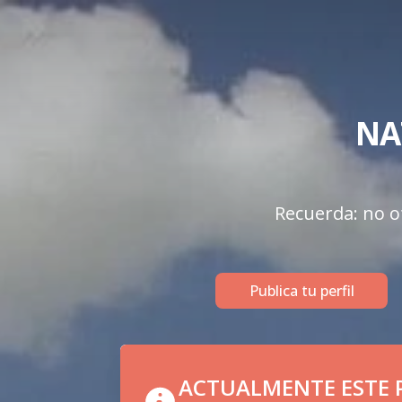
NA
Recuerda: no of
Publica tu perfil
ACTUALMENTE ESTE P