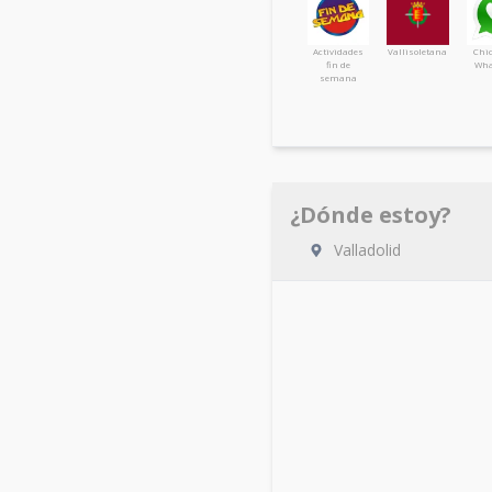
Actividades
Vallisoletana
Chi
fin de
Wha
semana
¿Dónde estoy?
Valladolid