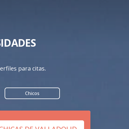
DADES  

rfiles para citas.
Chicos
 CHICAS DE VALLADOLID