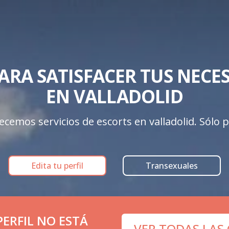
ARA SATISFACER TUS NECESI
EN VALLADOLID
cemos servicios de escorts en valladolid. Sólo pe
Edita tu perfil
Transexuales
ERFIL NO ESTÁ
VER TODAS LAS