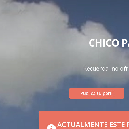
CHICO P
Recuerda: no ofre
Publica tu perfil
ACTUALMENTE ESTE P