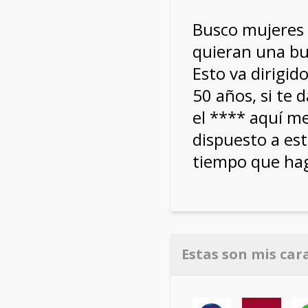
Busco mujeres 
quieran una bu
Esto va dirigid
50 años, si te
el **** aquí me
dispuesto a est
tiempo que hag
Estas son mis car