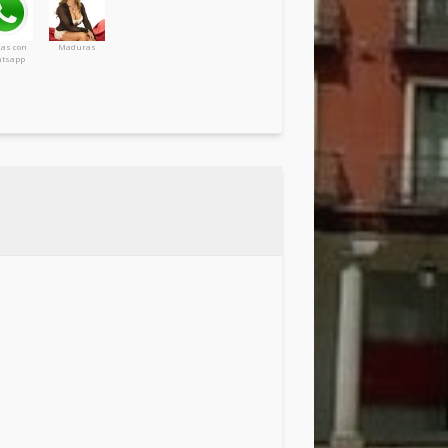
cas con
Maduras
tsapp