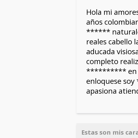
Hola mi amore
años colombian
****** natural
reales cabello 
aducada visios
completo reali
********** en
enloquese soy
apasiona atiend
Estas son mis car