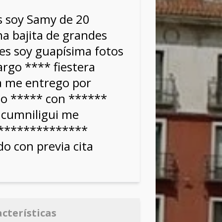
s soy Samy de 20
a bajita de grandes
es soy guapísima fotos
largo **** fiestera
a me entrego por
zo ***** con ******
 cumniligui me
 **************
o con previa cita
acterísticas