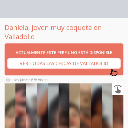
Daniela, joven muy coqueta en
Valladolid
ACTUALMENTE ESTE PERFIL NO ESTÁ DISPONIBLE
VER TODAS LAS CHICAS DE VALLADOLID
Hoy
Jueves
676
Visitas