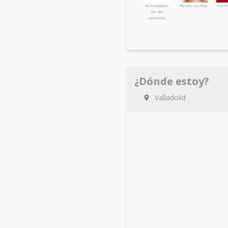
Actividades
Rostro visible
Valli
fin de
semana
¿Dónde estoy?
Valladolid