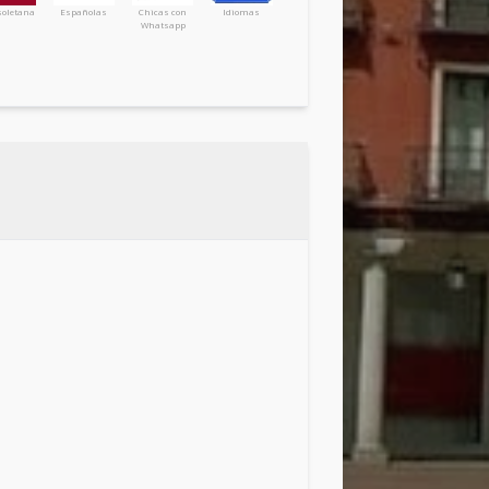
soletana
Españolas
Chicas con
Idiomas
Whatsapp