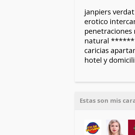
janpiers verda
erotico interca
penetraciones
natural ******
caricias aparta
hotel y domicil
Estas son mis car