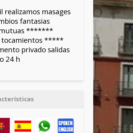
til realizamos masages
mbios fantasias
 mutuas *******
 tocamientos *****
mento privado salidas
io 24 h
acterísticas