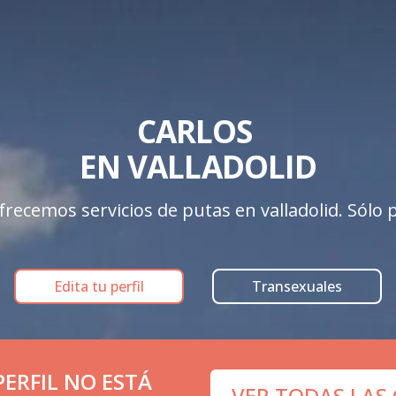
CARLOS 

EN VALLADOLID
recemos servicios de putas en valladolid. Sólo pe
Edita tu perfil
Transexuales
ERFIL NO ESTÁ
VER TODAS LAS