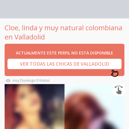
Cloe, linda y muy natural colombiana
en Valladolid
ACTUALMENTE ESTE PERFIL NO ESTÁ DISPONIBLE
VER TODAS LAS CHICAS DE VALLADOLID
Hoy
Domingo
0
Visitas