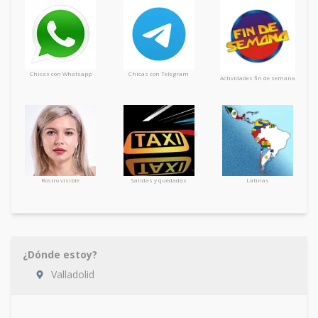
Chicas con Whatsapp
Chicas con Telegram
Actividades fin de semana
Rostro visible
Salidas y quedadas
Latinas
¿Dónde estoy?
Valladolid