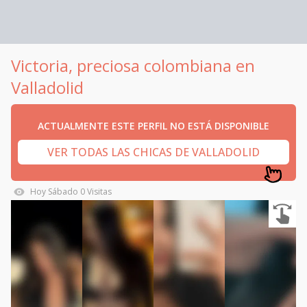
Victoria, preciosa colombiana en
Valladolid
ACTUALMENTE ESTE PERFIL NO ESTÁ DISPONIBLE
VER TODAS LAS CHICAS DE VALLADOLID
Hoy
Sábado
0
Visitas