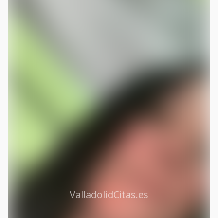
ValladolidCitas.es