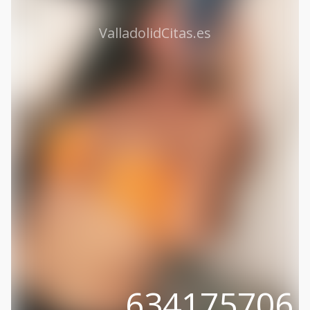
ValladolidCitas.es
634175706