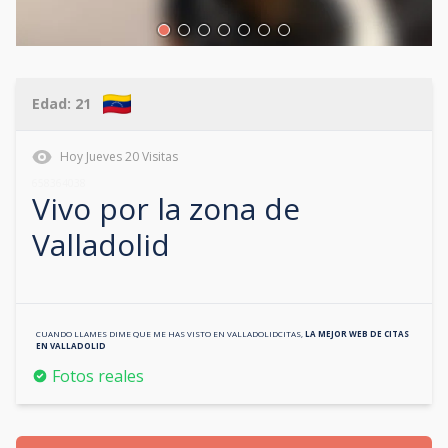
Edad:
21
Hoy
Jueves
20
Visitas
658364038
Vivo por la zona de
Valladolid
CUANDO LLAMES DIME QUE ME HAS VISTO EN
VALLADOLIDCITAS
,
LA MEJOR WEB DE CITAS
EN
VALLADOLID
Fotos reales