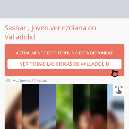
Sashari, joven venezolana en
Valladolid
ACTUALMENTE ESTE PERFIL NO ESTÁ DISPONIBLE
VER TODAS LAS CHICAS DE VALLADOLID
Hoy
Jueves
20
Visitas