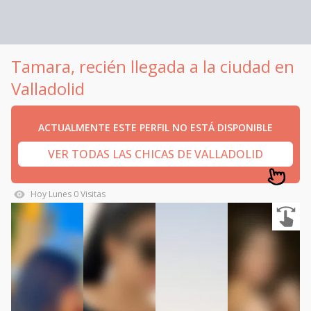
Tamara, recién llegada a la ciudad en
Valladolid
ACTUALMENTE ESTE PERFIL NO ESTÁ DISPONIBLE
VER TODAS LAS CHICAS DE VALLADOLID
Hoy
Lunes
0
Visitas