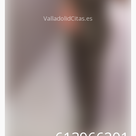
ValladolidCitas.es