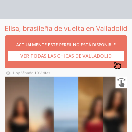
Elisa, brasileña de vuelta en Valladolid
ACTUALMENTE ESTE PERFIL NO ESTÁ DISPONIBLE
VER TODAS LAS CHICAS DE VALLADOLID
Hoy
Sábado
10
Visitas