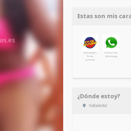
Estas son mis car
Actividades
Chicas con
fin de
Whatsapp
semana
¿Dónde estoy?
Valladolid