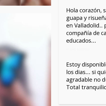
Hola corazón, 
guapa y risueñ
en Valladolid.. 
compañía de ca
educados...
Mi móvil: 624092947
Estoy disponibl
los dias... si q
agradable no d
Total tranquili