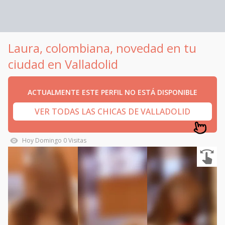
Laura, colombiana, novedad en tu
ciudad en Valladolid
ACTUALMENTE ESTE PERFIL NO ESTÁ DISPONIBLE
VER TODAS LAS CHICAS DE VALLADOLID
Hoy
Domingo
0
Visitas