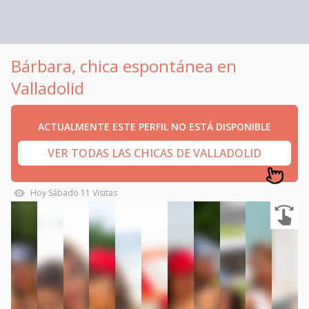
Bárbara, chica espontánea en
Valladolid
ACTUALMENTE ESTE PERFIL NO ESTÁ DISPONIBLE
VER TODAS LAS CHICAS DE VALLADOLID
Hoy
Sábado
11
Visitas